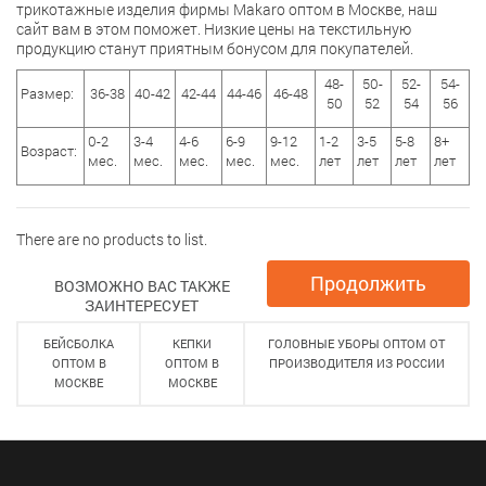
трикотажные изделия фирмы Makaro оптом в Москве, наш
сайт вам в этом поможет. Низкие цены на текстильную
продукцию станут приятным бонусом для покупателей.
48-
50-
52-
54-
Размер:
36-38
40-42
42-44
44-46
46-48
50
52
54
56
0-2
3-4
4-6
6-9
9-12
1-2
3-5
5-8
8+
Возраст:
мес.
мес.
мес.
мес.
мес.
лет
лет
лет
лет
There are no products to list.
Продолжить
ВОЗМОЖНО ВАС ТАКЖЕ
ЗАИНТЕРЕСУЕТ
БЕЙСБОЛКА
КЕПКИ
ГОЛОВНЫЕ УБОРЫ ОПТОМ ОТ
ОПТОМ В
ОПТОМ В
ПРОИЗВОДИТЕЛЯ ИЗ РОССИИ
МОСКВЕ
МОСКВЕ