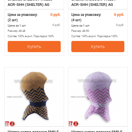
ACR-SHH (SHELTER) AG
ACR-SHH (SHELTER) AG
0 руб.
0 руб.
Цена за упаковку:
Цена за упаковку:
(2 шт)
(4 шт)
0 руб.
0 руб.
Цена за 1 шт:
Цена за 1 шт:
Размер:
46-48
Размер:
48-50
Состав:
100% акрил, Подкладка 100%
Состав:
100% акрил, Подкладка 100%
хлопок, утеплитель SHELTER
хлопок, утеплитель SHELTER
Купить
Купить
Шапка-шлем детская SMILE
Шапка-шлем детская SMILE