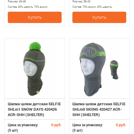
Размер:
46-48
Размер:
38-40
Состав:
30% шерсть, 70% акрил,
Состав:
70% акрил, 30% шерсть,
Подкладка 100% хлопок, мембрана
подкладка 100% хлопопок
Купить
Купить
ветрозащитная
Шапка-шлем детская SELFIE
Шапка-шлем детская SELFIE
SHLm1 SNOW DAYS 420426
SHLm0 SKIING 420427 ACR-
ACR-SHH (SHELTER)
SHH (SHELTER)
0 руб.
0 руб.
Цена за упаковку:
Цена за упаковку:
(5 шт)
(5 шт)