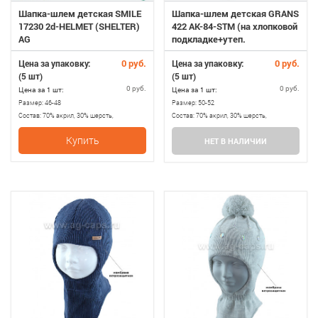
Шапка-шлем детская SMILE
Шапка-шлем детская GRANS
17230 2d-HELMET (SHELTER)
422 AK-84-STM (на хлопковой
AG
подкладке+утеп.
SOFTITERM)
0 руб.
0 руб.
Цена за упаковку:
Цена за упаковку:
(5 шт)
(5 шт)
0 руб.
0 руб.
Цена за 1 шт:
Цена за 1 шт:
Размер:
46-48
Размер:
50-52
Состав:
70% акрил, 30% шерсть,
Состав:
70% акрил, 30% шерсть,
подкладка 100% хлопок, утеплитель
подкладка 100% хлопок, утеплитель
Купить
НЕТ В НАЛИЧИИ
SHELTER
SOFTITERM