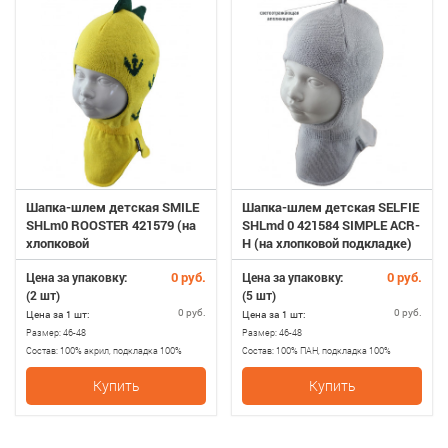
Шапка-шлем детская SMILE
Шапка-шлем детская SELFIE
SHLm0 ROOSTER 421579 (на
SHLmd 0 421584 SIMPLE ACR-
хлопковой
H (на хлопковой подкладке)
подкладке+SHELTER)
0 руб.
0 руб.
Цена за упаковку:
Цена за упаковку:
(2 шт)
(5 шт)
0 руб.
0 руб.
Цена за 1 шт:
Цена за 1 шт:
Размер:
46-48
Размер:
46-48
Состав:
100% акрил, подкладка 100%
Состав:
100% ПАН, подкладка 100%
хлопопок, утеплитель SHELTER
хлопопок
Купить
Купить