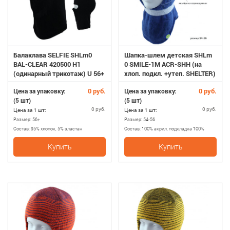
Балаклава SELFIE SHLm0
Шапка-шлем детская SHLm
BAL-CLEAR 420500 H1
0 SMILE-1M ACR-SHH (на
(одинарный трикотаж) U 56+
хлоп. подкл. +утеп. SHELTER)
54-56
0 руб.
0 руб.
Цена за упаковку:
Цена за упаковку:
(5 шт)
(5 шт)
0 руб.
0 руб.
Цена за 1 шт:
Цена за 1 шт:
Размер:
56+
Размер:
54-56
Состав:
95% хлопок, 5% эластан
Состав:
100% акрил, подкладка 100%
хлопок, утеплитель SHELTER
Купить
Купить