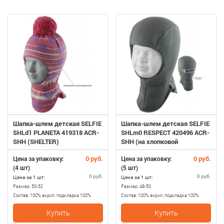
Шапка-шлем детская SELFIE
Шапка-шлем детская SELFIE
SHLd1 PLANETA 419318 ACR-
SHLm0 RESPECT 420496 ACR-
SHH (SHELTER)
SHH (на хлопковой
подкладке+SHELTER)
0 руб.
0 руб.
Цена за упаковку:
Цена за упаковку:
(4 шт)
(5 шт)
0 руб.
0 руб.
Цена за 1 шт:
Цена за 1 шт:
Размер:
50-52
Размер:
48-50
Состав:
100% акрил, подкладка 100%
Состав:
100% акрил, подкладка 100%
хлопопок, утеплитель SHELTER
хлопопок+утеплитель SHELTER
Купить
Купить