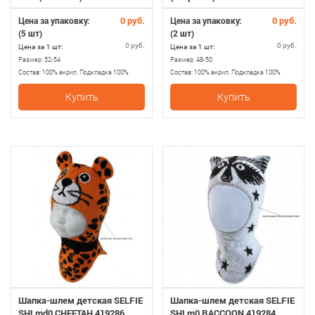
0 руб.
0 руб.
Цена за упаковку:
Цена за упаковку:
(5 шт)
(2 шт)
0 руб.
0 руб.
Цена за 1 шт:
Цена за 1 шт:
Размер:
52-54
Размер:
48-50
Состав:
100% акрил, Подкладка 100%
Состав:
100% акрил, Подкладка 100%
хлопок
полиэстер
Купить
Купить
Шапка-шлем детская SELFIE
Шапка-шлем детская SELFIE
SHLmd0 CHEETAH 419286
SHLm0 RACCOON 419284