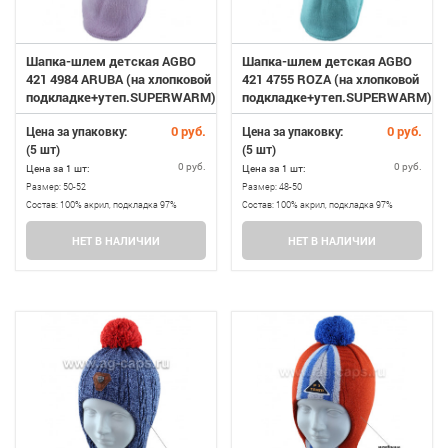
Шапка-шлем детская AGBO
Шапка-шлем детская AGBO
421 4984 ARUBA (на хлопковой
421 4755 ROZA (на хлопковой
подкладке+утеп.SUPERWARM)
подкладке+утеп.SUPERWARM)
0 руб.
0 руб.
Цена за упаковку:
Цена за упаковку:
(5 шт)
(5 шт)
0 руб.
0 руб.
Цена за 1 шт:
Цена за 1 шт:
Размер:
50-52
Размер:
48-50
Состав:
100% акрил, подкладка 97%
Состав:
100% акрил, подкладка 97%
хлопок, 3% эластан, утеплитель
хлопок, 3% эластан, утеплитель
НЕТ В НАЛИЧИИ
НЕТ В НАЛИЧИИ
SUPERWARM
SUPERWARM