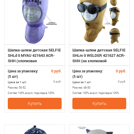
Шапка-шлем детская SELFIE
Шапка-шлем детская SELFIE
SHLd 0 MYAU 421643 ACR-
SHLm 0 WELDER 421627 ACR-
SHH (хлопковая
SHH (на хлопковой
подкладка+утеп.SHELTER)
подкладке+SHELTER)
0 руб.
0 руб.
Цена за упаковку:
Цена за упаковку:
(5 шт)
(5 шт)
0 руб.
0 руб.
Цена за 1 шт:
Цена за 1 шт:
Размер:
50-52
Размер:
48-50
Состав:
100% акрил, подкладка 100%
Состав:
100% акрил, подкладка 100%
хлопопок, мембрана ветрозащитная,
хлопопок+утеплитель SHELTER
Купить
Купить
утеплитель SHELTER