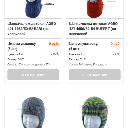
Шапка-шлем детская AGBO
Шапка-шлем детская AGBO
421 4463/50-52 BARI (на
421 4656/52-54 RUPERT (на
хлопковой
хлопковой
подкладке+утеп.SUPERWARM)
подкладке+утеп.SUPERWARM)
0 руб.
0 руб.
Цена за упаковку:
Цена за упаковку:
(5 шт)
(5 шт)
0 руб.
0 руб.
Цена за 1 шт:
Цена за 1 шт:
Размер:
50-52
Размер:
52-54
Состав:
100% акрил, подкладка 97%
Состав:
70% акрил, 30% шерсть,
хлопок, 3% эластан, утеплитель
подкладка 97% хлопок, 3% эластан,
НЕТ В НАЛИЧИИ
НЕТ В НАЛИЧИИ
SUPERWARM
утеплитель SUPERWARM