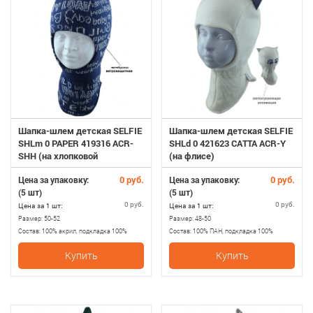
Шапка-шлем детская SELFIE
Шапка-шлем детская SELFIE
SHLm 0 PAPER 419316 ACR-
SHLd 0 421623 CATTA ACR-Y
SHH (на хлопковой
(на флисе)
подкладке+SHELTER)
0 руб.
0 руб.
Цена за упаковку:
Цена за упаковку:
(5 шт)
(5 шт)
0 руб.
0 руб.
Цена за 1 шт:
Цена за 1 шт:
Размер:
50-52
Размер:
48-50
Состав:
100% акрил, подкладка 100%
Состав:
100% ПАН, подкладка 100%
хлопопок, утеплитель SHELTER
полиэстер
Купить
Купить