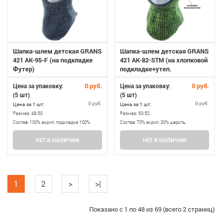
Шапка-шлем детская GRANS
Шапка-шлем детская GRANS
421 AK-95-F (на подкладке
421 AK-82-STM (на хлопковой
Футер)
подкладке+утеп.
SOFTITERM+мембрана)
0 руб.
0 руб.
Цена за упаковку:
Цена за упаковку:
(5 шт)
(5 шт)
0 руб.
0 руб.
Цена за 1 шт:
Цена за 1 шт:
Размер:
48-50
Размер:
50-52
Состав:
100% акрил, подкладка 100%
Состав:
70% акрил, 30% шерсть,
хлопок
подкладка 100% хлопок, утеплитель
НЕТ В НАЛИЧИИ
НЕТ В НАЛИЧИИ
SOETITERM
1
2
>
>|
Показано с 1 по 48 из 69 (всего 2 страниц)