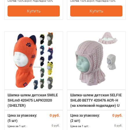
Состав:
100% акрил, подкладка 100%
Состав:
100% акрил, подкладка 100%
хлопопок
хлопопок
Купить
Купить
Шапка-шлем детская SMILE
Шапка-шлем детская SELFIE
SHLm0 420475 LAPKI2020
SHLd0 BETTY 420476 ACR-H
(SHELTER)
(на хлопковой подкладке) U
0 руб.
0 руб.
Цена за упаковку:
Цена за упаковку:
(5 шт)
(2 шт)
0 руб.
0 руб.
Цена за 1 шт:
Цена за 1 шт: