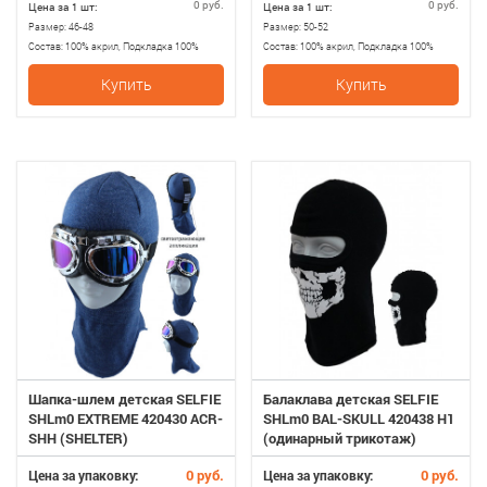
0 руб.
0 руб.
Цена за 1 шт:
Цена за 1 шт:
Размер:
46-48
Размер:
50-52
Состав:
100% акрил, Подкладка 100%
Состав:
100% акрил, Подкладка 100%
хлопок
хлопок
Купить
Купить
Шапка-шлем детская SELFIE
Балаклава детская SELFIE
SHLm0 EXTREME 420430 ACR-
SHLm0 BAL-SKULL 420438 H1
SHH (SHELTER)
(одинарный трикотаж)
0 руб.
0 руб.
Цена за упаковку:
Цена за упаковку: