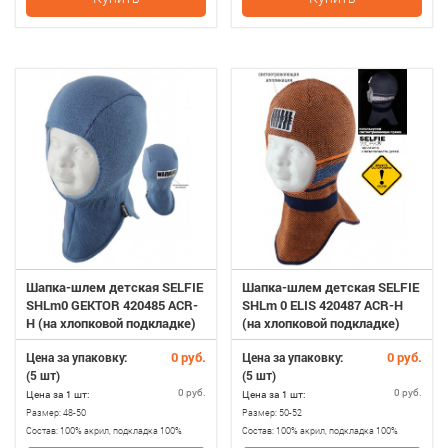
Шапка-шлем детская SELFIE
Шапка-шлем детская SELFIE
SHLm0 GEKTOR 420485 ACR-
SHLm 0 ELIS 420487 ACR-H
H (на хлопковой подкладке)
(на хлопковой подкладке)
0 руб.
0 руб.
Цена за упаковку:
Цена за упаковку:
(5 шт)
(5 шт)
0 руб.
0 руб.
Цена за 1 шт:
Цена за 1 шт:
Размер:
48-50
Размер:
50-52
Состав:
100% акрил, подкладка 100%
Состав:
100% акрил, подкладка 100%