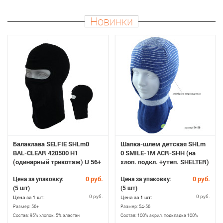
Новинки
Шапка-шлем детская SHLm
Шапка-шлем детская SHLm
0 SMILE-1M ACR-SHH (на
0 SMILE-1M ACR-SHH (на
хлоп. подкл. +утеп. SHELTER)
хлоп. подкл. +утеп. SHELTER)
50-52
46-48
0 руб.
0 руб.
Цена за упаковку:
Цена за упаковку:
(5 шт)
(5 шт)
0 руб.
0 руб.
Цена за 1 шт:
Цена за 1 шт:
Размер:
50-52
Размер:
46-48
Состав:
100% акрил, подкладка 100%
Состав:
100% акрил, подкладка 100%