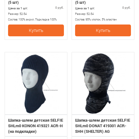
(5 шт)
(5 шт)
0 руб.
0 руб.
Цена за 1 шт:
Цена за 1 шт:
Размер:
52-54
Размер:
52-54
Состав:
100% акрил, Подкладка 100%
Состав:
95% хлопок, 5% эластан
хлопок
Купить
Купить
Шапка-шлем детская SELFIE
Шапка-шлем детская SELFIE
SHLm0 KONON 419321 ACR-H
SHLm0 DONAT 419301 ACR-
(на подкладке)
SHH (SHELTER) AG