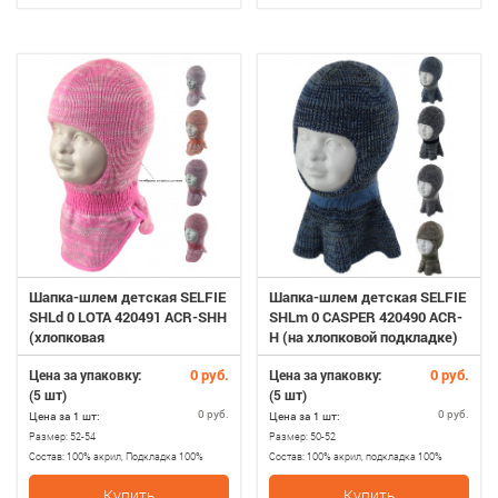
Шапка-шлем детская SELFIE
Шапка-шлем детская SELFIE
SHLd 0 LOTA 420491 ACR-SHH
SHLm 0 CASPER 420490 ACR-
(хлопковая
H (на хлопковой подкладке)
подкладка+утеп.SHELTER)
0 руб.
0 руб.
Цена за упаковку:
Цена за упаковку:
(5 шт)
(5 шт)
0 руб.
0 руб.
Цена за 1 шт:
Цена за 1 шт:
Размер:
52-54
Размер:
50-52
Состав:
100% акрил, Подкладка 100%
Состав:
100% акрил, подкладка 100%
хлопок, мембрана ветрозащитная
хлопопок чесаный
Купить
Купить