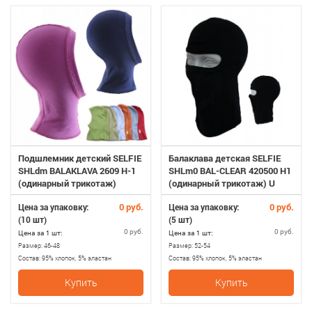
Подшлемник детский SELFIE
Балаклава детская SELFIE
SHLdm BALAKLAVA 2609 H-1
SHLm0 BAL-CLEAR 420500 H1
(одинарный трикотаж)
(одинарный трикотаж) U
0 руб.
0 руб.
Цена за упаковку:
Цена за упаковку:
(10 шт)
(5 шт)
0 руб.
0 руб.
Цена за 1 шт:
Цена за 1 шт:
Размер:
46-48
Размер:
52-54
Состав:
95% хлопок, 5% эластан
Состав:
95% хлопок, 5% эластан
Купить
Купить