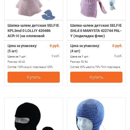
Шапка-шлем детская SELFIE
Шапка-шлем детская SELFIE
KPL3md 0 LOLLIY 420486
SHLd 0 MANYSTA 422744 PAL-
ACR-H (на хлопковой
Y (подкладка флис)
подкладке)+(царапки)
0 руб.
0 руб.
Цена за упаковку:
Цена за упаковку:
(5 шт)
(4 шт)
0 руб.
0 руб.
Цена за 1 шт:
Цена за 1 шт:
Размер:
40-42
Размер:
52-54
Состав:
100% акрил, подкладка 100%
Состав:
30% шерсть 70% ПАН, подкладка
хлопопок чесаный
100% флис
Купить
Купить