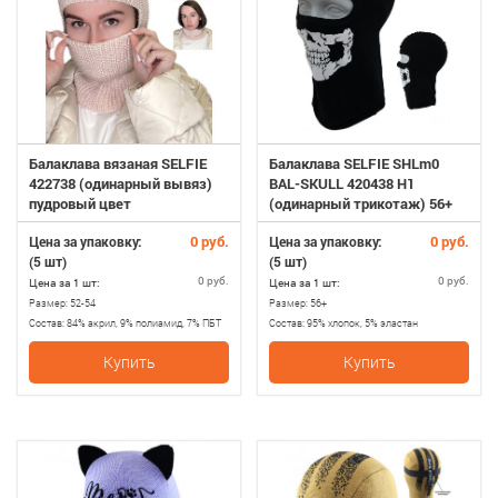
Балаклава вязаная SELFIE
Балаклава SELFIE SHLm0
422738 (одинарный вывяз)
BAL-SKULL 420438 H1
пудровый цвет
(одинарный трикотаж) 56+
0 руб.
0 руб.
Цена за упаковку:
Цена за упаковку:
(5 шт)
(5 шт)
0 руб.
0 руб.
Цена за 1 шт:
Цена за 1 шт:
Размер:
52-54
Размер:
56+
Состав:
84% акрил, 9% полиамид, 7% ПБТ
Состав:
95% хлопок, 5% эластан
Купить
Купить