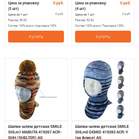
0 руб.
0 руб.
Цена за упаковку:
Цена за упаковку:
(5 шт)
(4 шт)
0 руб.
0 руб.
Цена за 1 шт:
Цена за 1 шт:
Размер:
50-52
Размер:
52-54
Состав:
100% акрил, подкладка 100%
Состав:
100% акрил, Подкладка 100%
хлопопок
хлопок, утеплитель SHELTER
Купить
Купить
Шапка-шлем детская SMILE
Шапка-шлем детская SMILE
SHLm1 MABUTA 419267 ACR-
SHLm0 DEMID 419283 ACR-Y
SHH (SHELTER) AG
(на флисе) AG