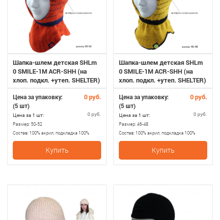
Шапка-шлем детская SHLm
Шапка-шлем детская SHLm
0 SMILE-1M ACR-SHH (на
0 SMILE-1M ACR-SHH (на
хлоп. подкл. +утеп. SHELTER)
хлоп. подкл. +утеп. SHELTER)
50-52
46-48
0 руб.
0 руб.
Цена за упаковку:
Цена за упаковку:
(5 шт)
(5 шт)
0 руб.
0 руб.
Цена за 1 шт:
Цена за 1 шт:
Размер:
50-52
Размер:
46-48
Состав:
100% акрил, подкладка 100%
Состав:
100% акрил, подкладка 100%
хлопок, утеплитель SHELTER
хлопок, утеплитель SHELTER
Купить
Купить