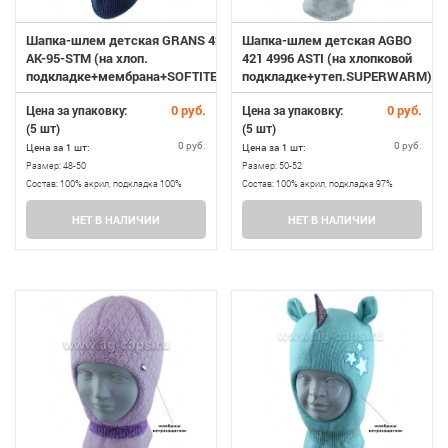
Шапка-шлем детская GRANS 422
Шапка-шлем детская AGBO
AK-95-STM (на хлоп.
421 4996 ASTI (на хлопковой
подкладке+мембрана+SOFTITERM)
подкладке+утеп.SUPERWARM)
0 руб.
0 руб.
Цена за упаковку:
Цена за упаковку:
(5 шт)
(5 шт)
0 руб.
0 руб.
Цена за 1 шт:
Цена за 1 шт:
Размер:
48-50
Размер:
50-52
Состав:
100% акрил, подкладка 100%
Состав:
100% акрил, подкладка 97%
хлопок+мембрана+утеп. SOFTITERM
хлопок, 3% эластан, утеплитель
НЕТ В НАЛИЧИИ
НЕТ В НАЛИЧИИ
SUPERWARM