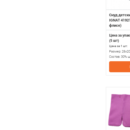
Снуд детск
IGNAT 41921
флисе)
Цена за упак
(5 шт)
Цена за 1 шт:
Размер:
26х2
Состав:
30% ш
подкладка 10