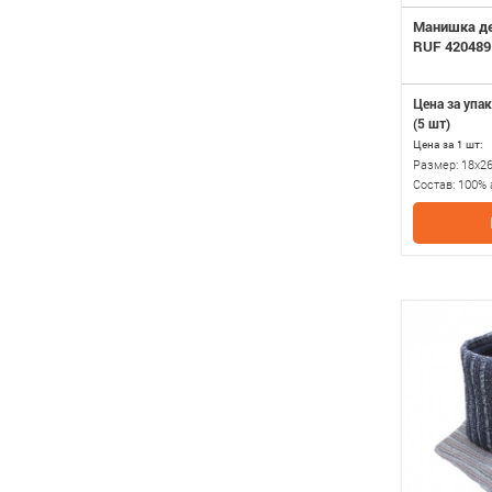
Манишка де
RUF 420489
Цена за упак
(5 шт)
Цена за 1 шт:
Размер:
18x2
Состав:
100% 