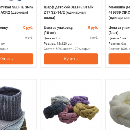
тская SELFIE SNm
Шарф детский SELFIE Szalik
Манишка де
 ACR2 (двойная)
Z17 SZ-14/2 (одинарная
419339 CIRC
вязка)
(одинарная 
0 руб.
0 руб.
овку:
Цена за упаковку:
Цена за упак
(10 шт)
(3 шт)
0 руб.
0 руб.
Цена за 1 шт:
Цена за 1 шт:
6 см
Размер:
18х120 см
Размер:
б/р
акрил
Состав:
30% шерсть, 70% акрил
Состав:
100% 
Купить
Купить