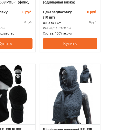
53 POL-1 (флис,
(одинарная вязка)
0 руб.
0 руб.
овку:
Цена за упаковку:
(10 шт)
0 руб.
0 руб.
Цена за 1 шт:
 см
Размер:
15х100 см
полиэстер
Состав:
100% акрил
Купить
Купить
SELFIE BUFF
Шарф-капр женский SELFIE