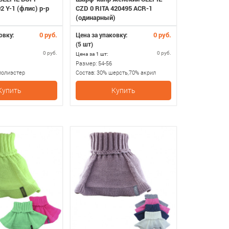
2 Y-1 (флис) р-р
CZD 0 RITA 420495 ACR-1
(одинарный)
0 руб.
0 руб.
овку:
Цена за упаковку:
(5 шт)
0 руб.
0 руб.
Цена за 1 шт:
Размер:
54-56
полиэстер
Состав:
30% шерсть,70% акрил
Купить
Купить