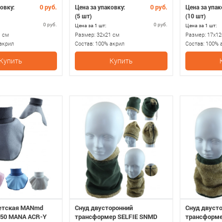
0 руб.
0 руб.
овку:
Цена за упаковку:
Цена за упак
(5 шт)
(10 шт)
0 руб.
0 руб.
Цена за 1 шт:
Цена за 1 шт:
1 см
Размер:
32х21 см
Размер:
17х12
акрил
Состав:
100% акрил
Состав:
100% 
Купить
Купить
етская MANmd
Снуд двусторонний
Снуд двуст
650 MANA ACR-Y
трансформер SELFIE SNMD
трансформе