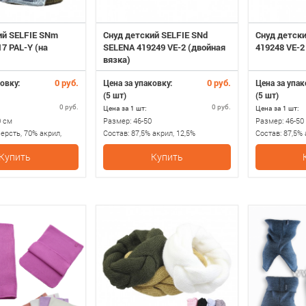
ий SELFIE SNm
Снуд детский SELFIE SNd
Снуд детски
7 PAL-Y (на
SELENA 419249 VE-2 (двойная
419248 VE-2
вязка)
0 руб.
0 руб.
овку:
Цена за упаковку:
Цена за упак
(5 шт)
(5 шт)
0 руб.
0 руб.
Цена за 1 шт:
Цена за 1 шт:
0 см
Размер:
46-50
Размер:
46-50
ерсть, 70% акрил,
Состав:
87,5% акрил, 12,5%
Состав:
87,5% 
0% полиэстер
полиамид
полиамид
Купить
Купить