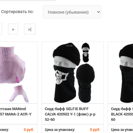
Сортировать по:
>
>|
етская MANmd
Снуд-бафф SELFIE BUFF
Снуд-бафф 
657 MANA-2 ACR-Y
CALVA 420502 Y-1 (флис) р-р
BLACK 42050
52-60
60
0 руб.
0 руб.
овку:
Цена за упаковку:
Цена за упак