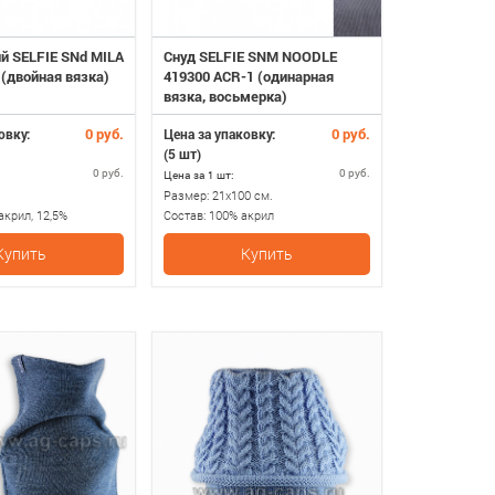
й SELFIE SNd MILA
Снуд SELFIE SNM NOODLE
 (двойная вязка)
419300 ACR-1 (одинарная
вязка, восьмерка)
0 руб.
0 руб.
овку:
Цена за упаковку:
(5 шт)
0 руб.
0 руб.
Цена за 1 шт:
Размер:
21х100 см.
акрил, 12,5%
Состав:
100% акрил
Купить
Купить