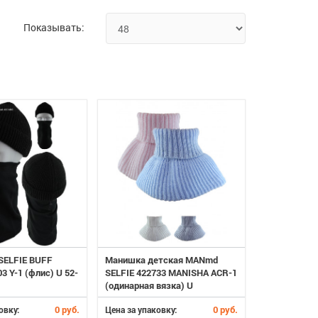
Показывать:
SELFIE BUFF
Манишка детская MANmd
3 Y-1 (флис) U 52-
SELFIE 422733 MANISHA ACR-1
(одинарная вязка) U
0 руб.
0 руб.
овку:
Цена за упаковку: