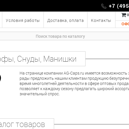
+7 (49
0
Условия работы
Доставка, оплата
Контакты
ОФ
фы, Снуды, Манишки
На странице компании AG-Caps.ru имеется возможность
рады предложить нашим клиентам продукцию безупречног
время многолетней деятельности в сфере оптовых прода
позволяет к каждому сезону предлагать широкий ассор
значительный спрос.
алог товаров