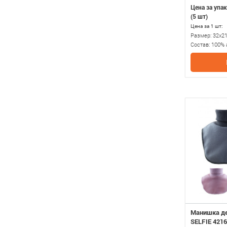
Цена за упак
(5 шт)
Цена за 1 шт:
Размер:
32х2
Состав:
100% 
Манишка д
SELFIE 421