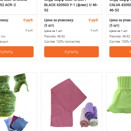
52 ACR-2
BLACK 420503 Y-1 (флис) U 46-
CALVA 42050
52
46-52
0 руб.
0 руб.
овку:
Цена за упаковку:
Цена за упак
(5 шт)
(5 шт)
0 руб.
0 руб.
Цена за 1 шт:
Цена за 1 шт:
8 см
Размер:
46-52
Размер:
46-52
акрил
Состав:
100% полиэстер
Состав:
100% 
Купить
Купить