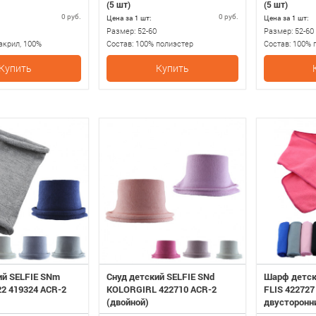
(5 шт)
(5 шт)
0 руб.
0 руб.
Цена за 1 шт:
Цена за 1 шт:
Размер:
52-60
Размер:
52-60
акрил, 100%
Состав:
100% полиэстер
Состав:
100% 
Купить
Купить
ий SELFIE SNm
Снуд детский SELFIE SNd
Шарф детск
2 419324 ACR-2
KOLORGIRL 422710 ACR-2
FLIS 422727
(двойной)
двусторонн