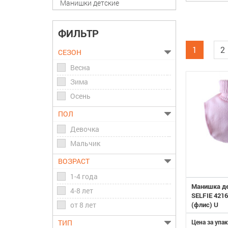
Манишки детские
ФИЛЬТР
1
2
СЕЗОН
Весна
Зима
Осень
ПОЛ
Девочка
Мальчик
ВОЗРАСТ
1-4 года
Манишка д
4-8 лет
SELFIE 421
(флис) U
от 8 лет
Цена за упак
ТИП