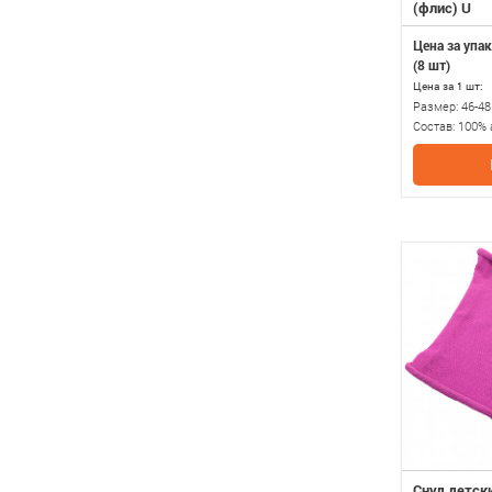
(флис) U
Цена за упак
(8 шт)
Цена за 1 шт:
Размер:
46-48
Состав:
100% 
полиэстер
Снуд детск