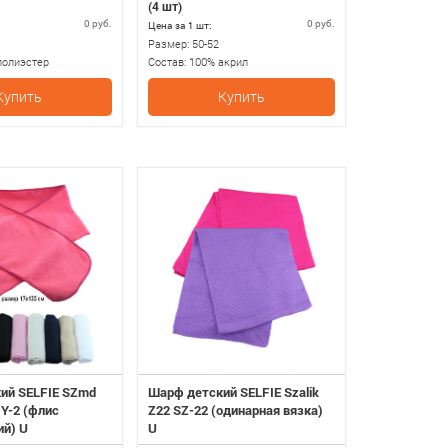
(4 шт)
0 руб.
0 руб.
Цена за 1 шт:
Размер:
50-52
полиэстер
Состав:
100% акрил
Купить
Купить
ий SELFIE SZmd
Шарф детский SELFIE Szalik
 Y-2 (флис
Z22 SZ-22 (одинарная вязка)
ий) U
U