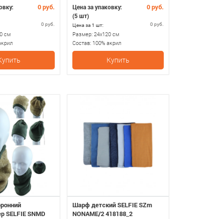
0 руб.
0 руб.
овку:
Цена за упаковку:
(5 шт)
0 руб.
0 руб.
Цена за 1 шт:
0 см
Размер:
24х120 см
акрил
Состав:
100% акрил
Купить
Купить
оронний
Шарф детский SELFIE SZm
р SELFIE SNMD
NONAME/2 418188_2