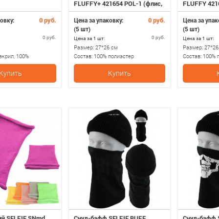
FLUFFY+ 421654 POL-1 (флис,
FLUFFY 4216
евромех)
евромех)
0 руб.
0 руб.
овку:
Цена за упаковку:
Цена за упак
(5 шт)
(5 шт)
0 руб.
0 руб.
Цена за 1 шт:
Цена за 1 шт:
Размер:
27*26 см
Размер:
27*26
акрил, 100%
Состав:
100% полиэстер
Состав:
100% 
Купить
Купить
ий SELFIE SNmd
Снуд-бафф SELFIE BUFF
Снуд-бафф 