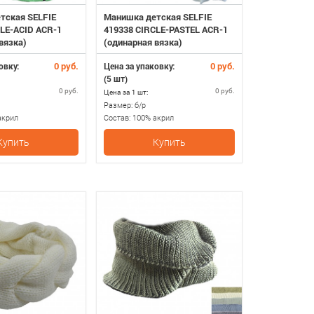
тская SELFIE
Манишка детская SELFIE
LE-ACID ACR-1
419338 CIRCLE-PASTEL ACR-1
вязка)
(одинарная вязка)
0 руб.
0 руб.
овку:
Цена за упаковку:
(5 шт)
0 руб.
0 руб.
Цена за 1 шт:
Размер:
б/р
акрил
Состав:
100% акрил
Купить
Купить