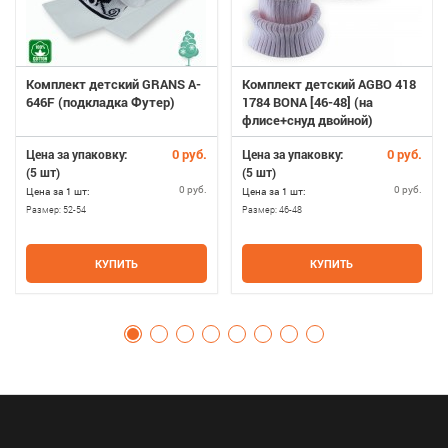
Комплект детский GRANS A-
Комплект детский AGBO 418
646F (подкладка Футер)
1784 BONA [46-48] (на
флисе+снуд двойной)
0 руб.
0 руб.
Цена за упаковку:
Цена за упаковку:
(5 шт)
(5 шт)
0 руб.
0 руб.
Цена за 1 шт:
Цена за 1 шт:
Размер:
52-54
Размер:
46-48
КУПИТЬ
КУПИТЬ