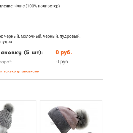
пление:
Флис (100% полиэстер)
е: черный, молочный, черный, пудровый,
 пудра
аковку (5 шт):
0 руб.
0 руб.
вара*:
ся только упаковками