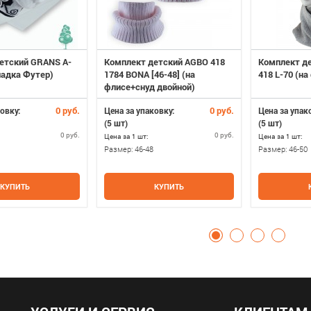
етский GRANS A-
Комплект детский AGBO 418
Комплект д
ладка Футер)
1784 BONA [46-48] (на
418 L-70 (на
флисе+снуд двойной)
0 руб.
0 руб.
овку:
Цена за упаковку:
Цена за упак
(5 шт)
(5 шт)
0 руб.
0 руб.
Цена за 1 шт:
Цена за 1 шт:
Размер:
46-48
Размер:
46-50
КУПИТЬ
КУПИТЬ