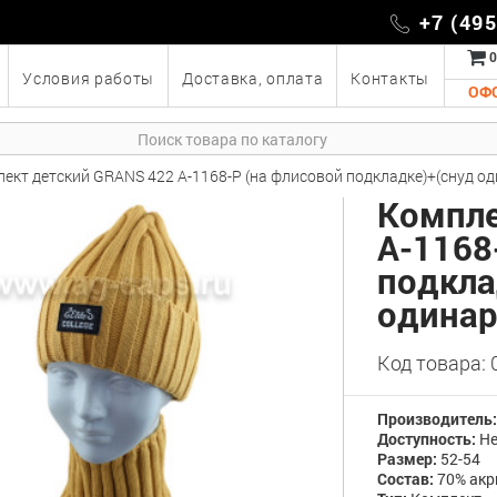
+7 (49
0
Условия работы
Доставка, оплата
Контакты
ОФ
ект детский GRANS 422 A-1168-P (на флисовой подкладке)+(снуд о
Компле
A-1168
подкла
одина
Код товара:
Производитель
Доступность:
Не
Размер:
52-54
Состав:
70% акр