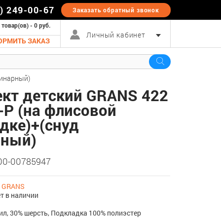
5) 249-00-67
Заказать обратный
звонок
 товар(ов) - 0 руб.
Личный кабинет
ОРМИТЬ ЗАКАЗ
динарный)
кт детский GRANS 422
-P (на флисовой
дке)+(снуд
рный)
 00-00785947
:
GRANS
т в наличии
ил, 30% шерсть, Подкладка 100% полиэстер