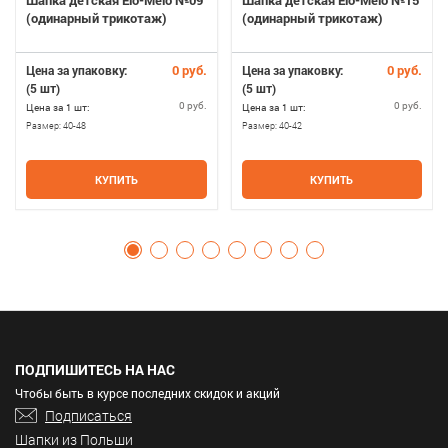
Шапка детская Elo-Melo №09
Шапка детская Elo-Melo №15
(одинарный трикотаж)
(одинарный трикотаж)
0 руб.
0 руб.
Цена за упаковку:
Цена за упаковку:
(5 шт)
(5 шт)
0 руб.
0 руб.
Цена за 1 шт:
Цена за 1 шт:
Размер:
40-48
Размер:
40-42
КУПИТЬ
КУПИТЬ
ПОДПИШИТЕСЬ НА НАС
Чтобы быть в курсе последних скидок и акций
Подписаться
Шапки из Польши