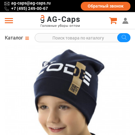
ag-caps@ag-caps.ru
Обратный
звонок
+7 (495) 249-00-67
Каталог