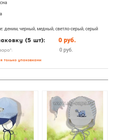
есна
да
е: деним, черный, медный, светло-серый, серый
аковку (5 шт):
0 руб.
0 руб.
вара*:
ся только упаковками