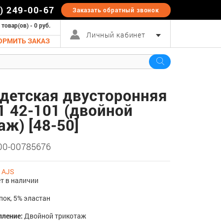
5) 249-00-67
Заказать обратный
звонок
 товар(ов) - 0 руб.
Личный кабинет
ОРМИТЬ ЗАКАЗ
детская двусторонняя
1 42-101 (двойной
аж) [48-50]
 00-00785676
:
AJS
т в наличии
пок, 5% эластан
пление:
Двойной трикотаж