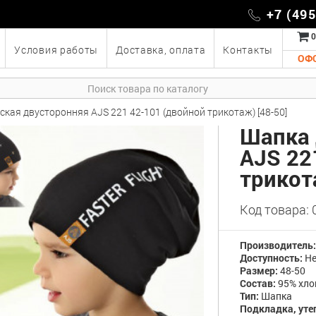
+7 (49
0
Условия работы
Доставка, оплата
Контакты
ОФ
ская двусторонняя AJS 221 42-101 (двойной трикотаж) [48-50]
Шапка 
AJS 22
трикот
Код товара:
Производитель
Доступность:
Не
Размер:
48-50
Состав:
95% хло
Тип:
Шапка
Подкладка, уте