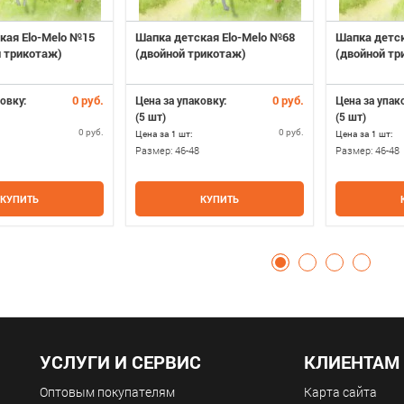
кая Elo-Melo №15
Шапка детская Elo-Melo №68
Шапка детск
 трикотаж)
(двойной трикотаж)
(двойной тр
0 руб.
0 руб.
овку:
Цена за упаковку:
Цена за упак
(5 шт)
(5 шт)
0 руб.
0 руб.
Цена за 1 шт:
Цена за 1 шт:
Размер:
46-48
Размер:
46-48
КУПИТЬ
КУПИТЬ
УСЛУГИ И СЕРВИС
КЛИЕНТАМ
Оптовым покупателям
Карта сайта