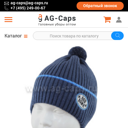
ag-caps@ag-caps.ru
Обратный
звонок
+7 (495) 249-00-67
Каталог