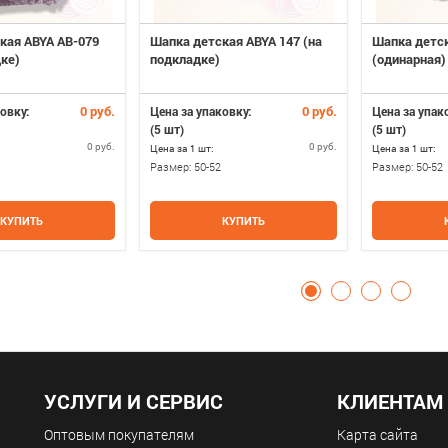
кая ABYA AB-079
Шапка детская ABYA 147 (на
Шапка детск
дке)
подкладке)
(одинарная)
0 руб.
0 руб.
овку:
Цена за упаковку:
Цена за упак
(5 шт)
(5 шт)
0 руб.
0 руб.
Цена за 1 шт:
Цена за 1 шт:
Размер:
50-52
Размер:
50-52
КУПИТЬ
КУПИТЬ
УСЛУГИ И СЕРВИС
КЛИЕНТАМ
Оптовым покупателям
Карта сайта