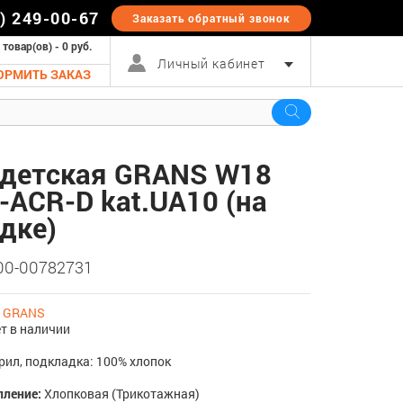
5) 249-00-67
Заказать обратный
звонок
 товар(ов) - 0 руб.
Личный кабинет
ОРМИТЬ ЗАКАЗ
детская GRANS W18
-ACR-D kat.UA10 (на
дке)
 00-00782731
:
GRANS
т в наличии
рил, подкладка: 100% хлопок
пление:
Хлопковая (Трикотажная)