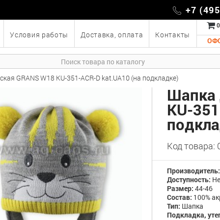
+7 (49
0
Условия работы
Доставка, оплата
Контакты
ОФ
ская GRANS W18 KU-351-ACR-D kat.UA10 (на подкладке)
Шапка 
KU-351
подкла
Код товара:
Производитель
Доступность:
Не
Размер:
44-46
Состав:
100% ак
Тип:
Шапка
Подкладка, уте