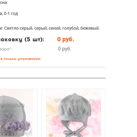
есна
а, 0-1 год
е: Светло-серый, серый, синий, голубой, бежевый.
аковку (5 шт):
0 руб.
0 руб.
вара*:
ся только упаковками