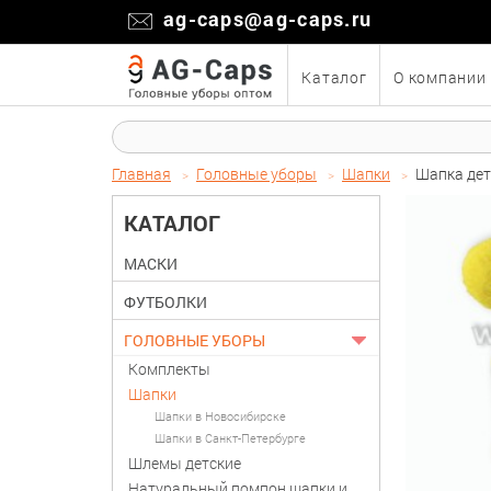
ag-caps@ag-caps.ru
Каталог
О компании
Главная
Головные уборы
Шапки
Шапка дет
КАТАЛОГ
МАСКИ
ФУТБОЛКИ
ГОЛОВНЫЕ УБОРЫ
Комплекты
Шапки
Шапки в Новосибирске
Шапки в Санкт-Петербурге
Шлемы детские
Натуральный помпон шапки и