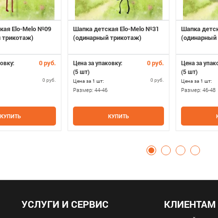
кая Elo-Melo №09
Шапка детская Elo-Melo №31
Шапка детск
 трикотаж)
(одинарный трикотаж)
(одинарный
0 руб.
0 руб.
овку:
Цена за упаковку:
Цена за упак
(5 шт)
(5 шт)
0 руб.
0 руб.
Цена за 1 шт:
Цена за 1 шт:
Размер:
44-46
Размер:
46-48
КУПИТЬ
КУПИТЬ
УСЛУГИ И СЕРВИС
КЛИЕНТАМ