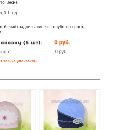
то, Весна
а, 0-1 год
е: белый+надпись: синего, голубого, серого,
в
аковку (5 шт):
0 руб.
0 руб.
вара*:
ся только упаковками