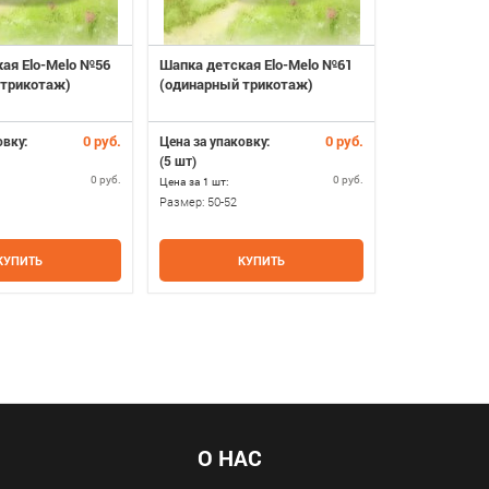
ая Elo-Melo №56
Шапка детская Elo-Melo №61
Шапка детск
 трикотаж)
(одинарный трикотаж)
(одинарный 
0 руб.
0 руб.
овку:
Цена за упаковку:
Цена за упако
(5 шт)
(5 шт)
0 руб.
0 руб.
Цена за 1 шт:
Цена за 1 шт:
Размер:
50-52
Размер:
48-50
КУПИТЬ
КУПИТЬ
К
О НАС