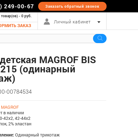
5) 249-00-67
Заказать обратный
звонок
 товар(ов) - 0 руб.
Личный кабинет
ОРМИТЬ ЗАКАЗ
детская MAGROF BIS
4215 (одинарный
аж)
 00-00784534
:
MAGROF
т в наличии
0-42х2, 42-44х2
пок, 2% эластан
пление:
Одинарный трикотаж