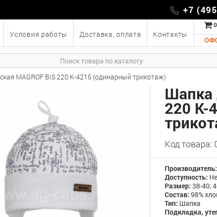
+7 (49
0
Условия работы
Доставка, оплата
Контакты
ОФ
ская MAGROF BIS 220 K-4215 (одинарный трикотаж)
Шапка 
220 K-
трикот
Код товара:
Производитель
Доступность:
Не
Размер:
38-40, 4
Состав:
98% хло
Тип:
Шапка
Подкладка, уте