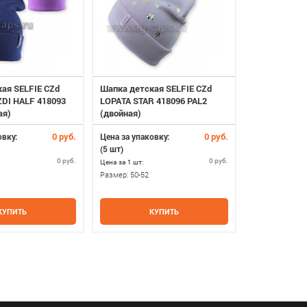
ая SELFIE CZd
Шапка детская SELFIE CZd
Шапка детск
DI HALF 418093
LOPATA STAR 418096 PAL2
(двойная)
ая)
(двойная)
0 руб.
0 руб.
овку:
Цена за упаковку:
Цена за упако
(5 шт)
(5 шт)
0 руб.
0 руб.
Цена за 1 шт:
Цена за 1 шт:
Размер:
50-52
Размер:
52-54
КУПИТЬ
КУПИТЬ
К