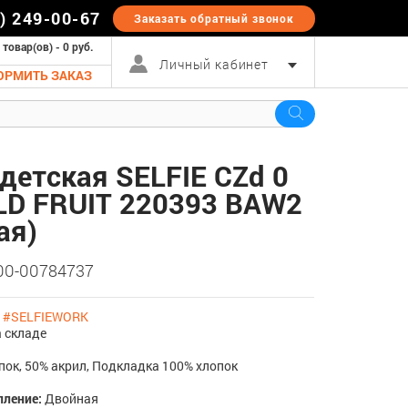
5) 249-00-67
Заказать обратный
звонок
 товар(ов) - 0 руб.
Личный кабинет
ОРМИТЬ ЗАКАЗ
детская SELFIE CZd 0
LD FRUIT 220393 BAW2
ая)
 00-00784737
:
#SELFIEWORK
 складе
пок, 50% акрил, Подкладка 100% хлопок
пление:
Двойная