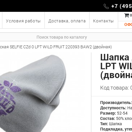
+7 (49
0
Условия работы
Доставка, оплата
Контакты
ОФ
ская SELFIE CZd 0 LPT WILD FRUIT 220393 BAW2 (двойная)
Шапка 
LPT WI
(двойн
Код товара:
Производитель
Доступность:
На
Размер:
52-54
Состав:
50% хло
Тип:
Шапка
Подкладка, уте