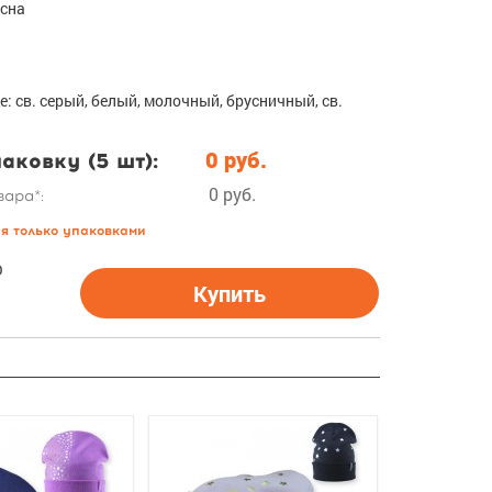
есна
е: св. серый, белый, молочный, брусничный, св.
аковку (5 шт):
0 руб.
0 руб.
вара*:
ся только упаковками
О
Купить