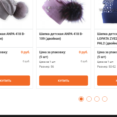
кая ANPA 418 B-
Шапка детская ANPA 418 B-
Шапка детск
я)
109 (двойная)
LOPATA ZVEZ
PAL2 (двойн
0 руб.
0 руб.
овку:
Цена за упаковку:
Цена за упак
(5 шт)
(5 шт)
0 руб.
0 руб.
Цена за 1 шт:
Цена за 1 шт:
Размер:
56
Размер:
50-52
КУПИТЬ
КУПИТЬ