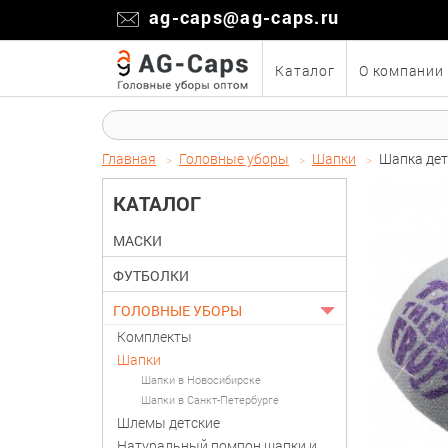
ag-caps@ag-caps.ru
Каталог
О компании
Главная
Головные уборы
Шапки
Шапка дет
КАТАЛОГ
МАСКИ
ФУТБОЛКИ
ГОЛОВНЫЕ УБОРЫ
Комплекты
Шапки
Шапки в Новосибирске
Шапки в Санкт-Петербурге
Шлемы детские
Натуральный помпон шапки и