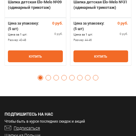
Шапка детская Elo-Melo №09
Шапка детская Elo-Melo №31
(одинарный трикотаж)
(одинарный трикотаж)
0 руб.
0 руб.
Цена за упаковку:
Цена за упаковку:
(5 шт)
(5 шт)
0 руб.
0 руб.
Цена за 1 шт:
Цена за 1 шт:
Размер:
40-48
Размер:
44-46
КУПИТЬ
КУПИТЬ
ПОДПИШИТЕСЬ НА НАС
Чтобы быть в курсе последних скидок и акций
Подписаться
Шапки из Польши