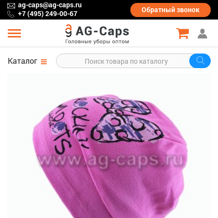
ag-caps@ag-caps.ru
Обратный
звонок
+7 (495) 249-00-67
Каталог