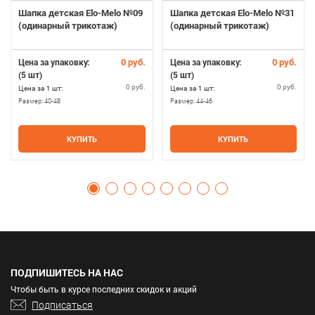
Шапка детская Elo-Melo №09
Шапка детская Elo-Melo №31
(одинарный трикотаж)
(одинарный трикотаж)
0 руб.
0 руб.
Цена за упаковку:
Цена за упаковку:
(5 шт)
(5 шт)
0 руб.
0 руб.
Цена за 1 шт:
Цена за 1 шт:
Размер:
40-48
Размер:
44-46
КУПИТЬ
КУПИТЬ
ПОДПИШИТЕСЬ НА НАС
Чтобы быть в курсе последних скидок и акций
Подписаться