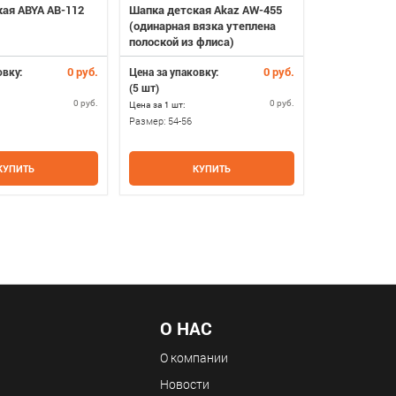
ая ABYA AB-112
Шапка детская Akaz AW-455
Шапка STARL
(одинарная вязка утеплена
флисе)
полоской из флиса)
0 руб.
0 руб.
овку:
Цена за упаковку:
Цена за упако
(5 шт)
(4 шт)
0 руб.
0 руб.
Цена за 1 шт:
Цена за 1 шт:
Размер:
54-56
Размер:
54-56
КУПИТЬ
КУПИТЬ
К
О НАС
О компании
Новости