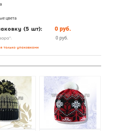
да
ые цвета
аковку (5 шт):
0 руб.
0 руб.
вара*:
ся только упаковками