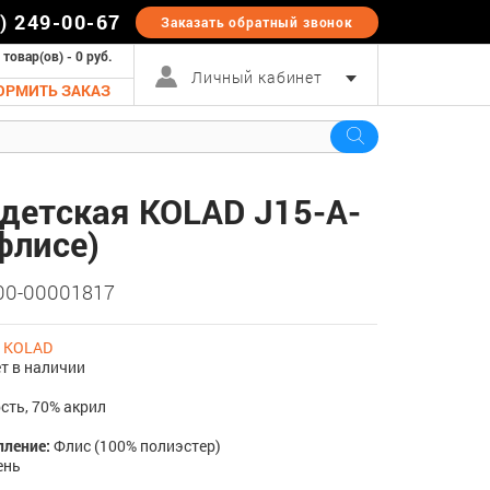
5) 249-00-67
Заказать обратный
звонок
 товар(ов) - 0 руб.
Личный кабинет
ОРМИТЬ ЗАКАЗ
детская KOLAD J15-A-
флисе)
 00-00001817
:
KOLAD
т в наличии
сть, 70% акрил
пление:
Флис (100% полиэстер)
ень