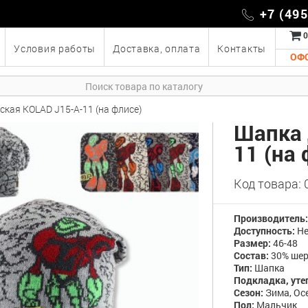
+7 (49
0
Условия работы
Доставка, оплата
Контакты
ОФ
ская KOLAD J15-A-11 (на флисе)
Шапка 
11 (на 
Код товара:
Производитель
Доступность:
Не
Размер:
46-48
Состав:
30% шер
Тип:
Шапка
Подкладка, уте
Сезон:
Зима, Ос
Пол:
Мальчик