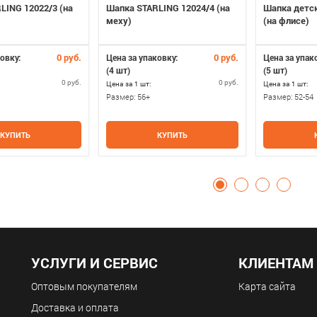
LING 12022/3 (на
Шапка STARLING 12024/4 (на
Шапка детск
меху)
(на флисе)
0 руб.
0 руб.
овку:
Цена за упаковку:
Цена за упак
(4 шт)
(5 шт)
0 руб.
0 руб.
Цена за 1 шт:
Цена за 1 шт:
Размер:
56+
Размер:
52-54
КУПИТЬ
КУПИТЬ
УСЛУГИ И СЕРВИС
КЛИЕНТАМ
Оптовым покупателям
Карта сайта
Доставка и оплата