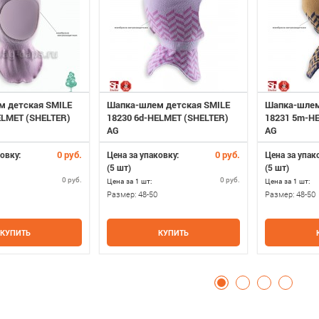
м детская SMILE
Шапка-шлем детская SMILE
Шапка-шлем
ELMET (SHELTER)
18230 6d-HELMET (SHELTER)
18231 5m-H
AG
AG
0 руб.
0 руб.
овку:
Цена за упаковку:
Цена за упак
(5 шт)
(5 шт)
0 руб.
0 руб.
Цена за 1 шт:
Цена за 1 шт:
Размер:
48-50
Размер:
48-50
КУПИТЬ
КУПИТЬ