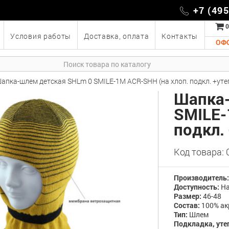
+7 (49
0
Условия работы
Доставка, оплата
Контакты
ОФ
апка-шлем детская SHLm 0 SMILE-1M ACR-SHH (на хлоп. подкл. +утеп
Шапка-
SMILE-
подкл.
Код товара:
Производитель
Доступность:
На
Размер:
46-48
Состав:
100% ак
Тип:
Шлем
Подкладка, уте