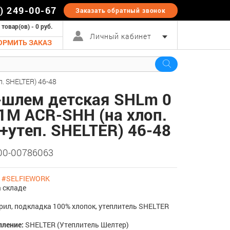
5) 249-00-67
Заказать обратный
звонок
 товар(ов) - 0 руб.
Личный кабинет
ОРМИТЬ ЗАКАЗ
. SHELTER) 46-48
шлем детская SHLm 0
1M ACR-SHH (на хлоп.
 +утеп. SHELTER) 46-48
 00-00786063
:
#SELFIEWORK
 складе
рил, подкладка 100% хлопок, утеплитель SHELTER
пление:
SHELTER (Утеплитель Шелтер)