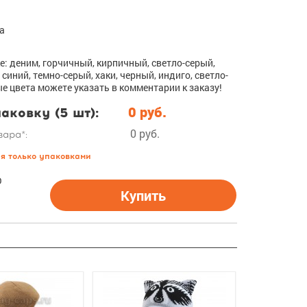
да
е: деним, горчичный, кирпичный, светло-серый,
 синий, темно-серый, хаки, черный, индиго, светло-
е цвета можете указать в комментарии к заказу!
аковку (5 шт):
0 руб.
0 руб.
вара*:
ся только упаковками
О
Купить