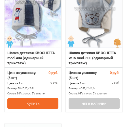
Шапка детская KROCHETTA
Шапка детская KROCHETTA
mod-404 (одинарный
W15 mod-500 (одинарный
трикотаж)
трикотаж)
0 руб.
0 руб.
Цена за упаковку:
Цена за упаковку:
(5 шт)
(5 шт)
0 руб.
0 руб.
Цена за 1 шт:
Цена за 1 шт:
Размер:
38,40,42,42,44
Размер:
40,42,42,44,44
Состав:
98% хлопок, 2% эластан
Состав:
98% хлопок, 2% эластан
Купить
НЕТ В НАЛИЧИИ