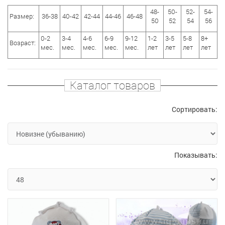
48-
50-
52-
54-
Размер:
36-38
40-42
42-44
44-46
46-48
50
52
54
56
0-2
3-4
4-6
6-9
9-12
1-2
3-5
5-8
8+
Возраст:
мес.
мес.
мес.
мес.
мес.
лет
лет
лет
лет
Каталог товаров
Сортировать:
Показывать: