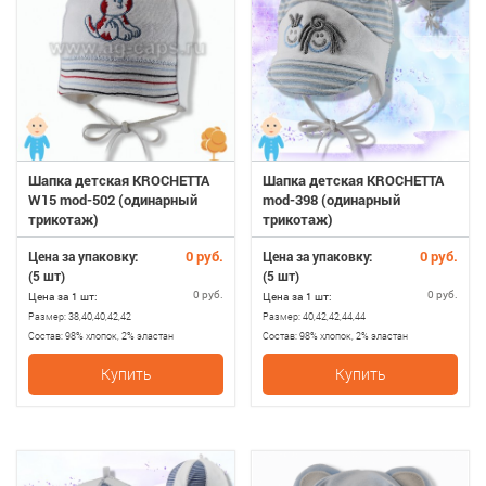
Шапка детская KROCHETTA
Шапка детская KROCHETTA
W15 mod-502 (одинарный
mod-398 (одинарный
трикотаж)
трикотаж)
0 руб.
0 руб.
Цена за упаковку:
Цена за упаковку:
(5 шт)
(5 шт)
0 руб.
0 руб.
Цена за 1 шт:
Цена за 1 шт:
Размер:
38,40,40,42,42
Размер:
40,42,42,44,44
Состав:
98% хлопок, 2% эластан
Состав:
98% хлопок, 2% эластан
Купить
Купить