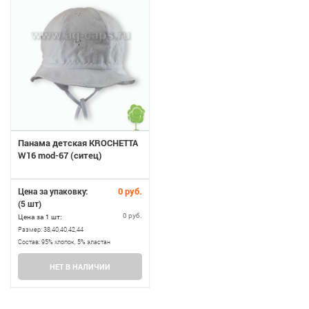
Панама детская KROCHETTA
W16 mod-67 (ситец)
0 руб.
Цена за упаковку:
(5 шт)
0 руб.
Цена за 1 шт:
Размер:
38,40,40,42,44
Состав:
95% хлопок, 5% эластан
НЕТ В НАЛИЧИИ