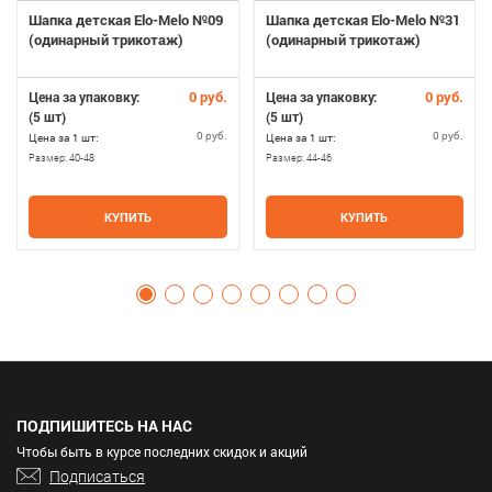
Шапка детская Elo-Melo №09
Шапка детская Elo-Melo №31
(одинарный трикотаж)
(одинарный трикотаж)
0 руб.
0 руб.
Цена за упаковку:
Цена за упаковку:
(5 шт)
(5 шт)
0 руб.
0 руб.
Цена за 1 шт:
Цена за 1 шт:
Размер:
40-48
Размер:
44-46
КУПИТЬ
КУПИТЬ
ПОДПИШИТЕСЬ НА НАС
Чтобы быть в курсе последних скидок и акций
Подписаться