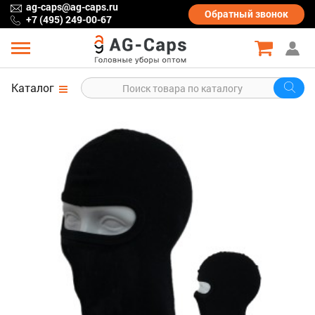
ag-caps@ag-caps.ru
Обратный
звонок
+7 (495) 249-00-67
Каталог