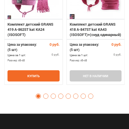
Комплект детский GRANS
Комплект детский GRANS
419 A-862ST kat KA24
418 A-847ST kat KA43
(ISOSOFT)
(ISOSOFT)+(снуд одинарный)
0 руб.
0 руб.
Цена за упаковку:
Цена за упаковку:
(5 шт)
(5 шт)
0 руб.
0 руб.
Цена за 1 шт:
Цена за 1 шт:
Размер:
46-48
Размер:
46-48
КУПИТЬ
НЕТ В НАЛИЧИИ