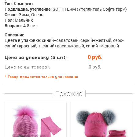
Тип:
Комплект
Подкладка, утепление:
SOFTITERM (Утеплитель Софтитерм)
Сезон:
Зима, Осень
Пол:
Мальчик
Возраст:
4-8 лет
Описание
Цвета в упаковке: синий+салатовый, серый+желтый, серо-
синий+красный, т. синий+васильковый, синий+медовый
0 руб.
Цена за упаковку (5 шт):
0 руб.
Цена за ед. товара*:
* Товар продается только упаковками
Похожие