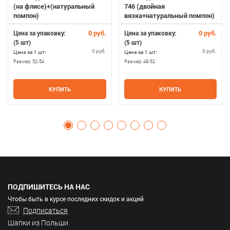
(на флисе)+(натуральный
746 (двойная
помпон)
вязка+натуральный помпон)
0 руб.
0 руб.
Цена за упаковку:
Цена за упаковку:
(5 шт)
(5 шт)
0 руб.
0 руб.
Цена за 1 шт:
Цена за 1 шт:
Размер:
52-54
Размер:
48-52
КУПИТЬ
КУПИТЬ
ПОДПИШИТЕСЬ НА НАС
Чтобы быть в курсе последних скидок и акций
Подписаться
Шапки из Польши