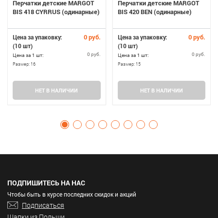
Перчатки детские MARGOT
Перчатки детские MARGOT
BIS 418 CYRRUS (одинарные)
BIS 420 BEN (одинарные)
0 руб.
0 руб.
Цена за упаковку:
Цена за упаковку:
(10 шт)
(10 шт)
0 руб.
0 руб.
Цена за 1 шт:
Цена за 1 шт:
Размер:
16
Размер:
15
НЕТ В НАЛИЧИИ
НЕТ В НАЛИЧИИ
ПОДПИШИТЕСЬ НА НАС
Чтобы быть в курсе последних скидок и акций
Подписаться
Шапки из Польши