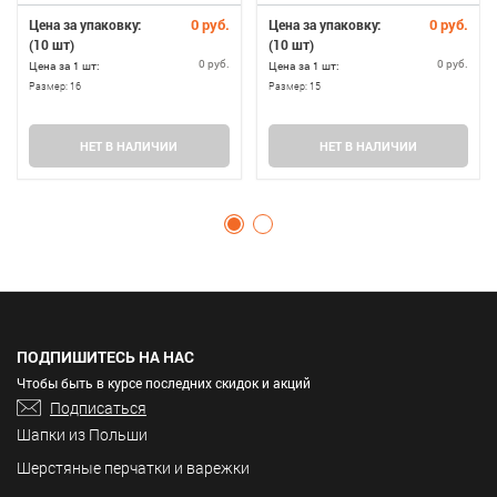
0 руб.
0 руб.
Цена за упаковку:
Цена за упаковку:
(10 шт)
(10 шт)
0 руб.
0 руб.
Цена за 1 шт:
Цена за 1 шт:
Размер:
16
Размер:
15
НЕТ В НАЛИЧИИ
НЕТ В НАЛИЧИИ
ПОДПИШИТЕСЬ НА НАС
Чтобы быть в курсе последних скидок и акций
Подписаться
Шапки из Польши
Шерстяные перчатки и варежки