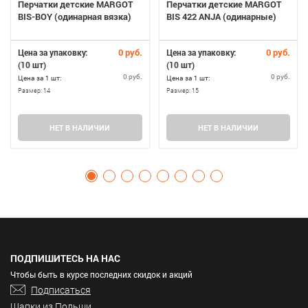
Перчатки детские MARGOT
Перчатки детские MARGOT
BIS-BOY (одинарная вязка)
BIS 422 ANJA (одинарные)
0 руб.
0 руб.
Цена за упаковку:
Цена за упаковку:
(10 шт)
(10 шт)
0 руб.
0 руб.
Цена за 1 шт:
Цена за 1 шт:
Размер:
14
Размер:
15
НЕТ В НАЛИЧИИ
НЕТ В НАЛИЧИИ
ПОДПИШИТЕСЬ НА НАС
Чтобы быть в курсе последних скидок и акций
Подписаться
Шапки из Польши