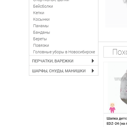
Бейсболки
Кепки
Косынки
Панамы
Банданы
Береты
Повязки
Пох
Головные уборы в Новосибирске
ПЕРЧАТКИ, ВАРЕЖКИ
ШАРФЫ, СНУДЫ, МАНИШКИ
ская AMAL W17 DZ-
Шапка детская AMAL W17 DZ-
Шапка дет
ная)
23 (одинарная)
EDZ-24 (на