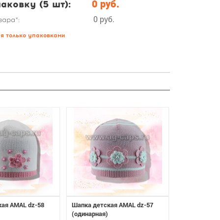
аковку (5 шт):
0 руб.
0 руб.
вара*:
ся только упаковками
кая AMAL dz-58
Шапка детская AMAL dz-57
Шапка детск
(одинарная)
(одинарная)