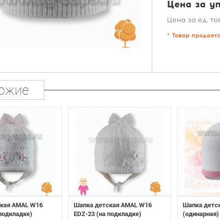
Цена за уп
Цена за ед. то
* Товар продает
ожие
ская AMAL W16
Шапка детская AMAL W16
Шапка детс
 подкладке)
EDZ-23 (на подкладке)
(одинарная)