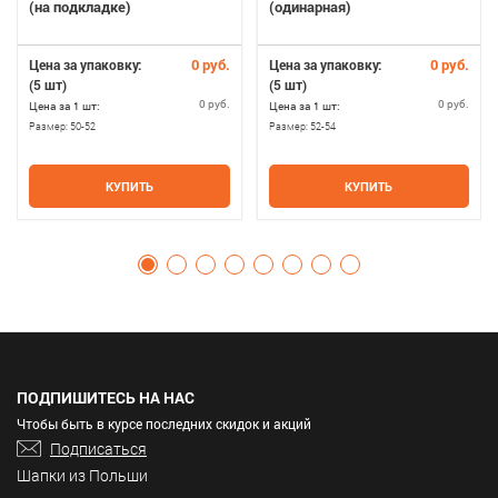
(на подкладке)
(одинарная)
0 руб.
0 руб.
Цена за упаковку:
Цена за упаковку:
(5 шт)
(5 шт)
0 руб.
0 руб.
Цена за 1 шт:
Цена за 1 шт:
Размер:
50-52
Размер:
52-54
КУПИТЬ
КУПИТЬ
ПОДПИШИТЕСЬ НА НАС
Чтобы быть в курсе последних скидок и акций
Подписаться
Шапки из Польши