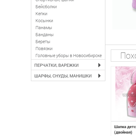
Бейсболки
Кепки
Косынки
Панамы
Банданы
Береты
Повязки
Пох
Головные уборы в Новосибирске
ПЕРЧАТКИ, ВАРЕЖКИ
ШАРФЫ, СНУДЫ, МАНИШКИ
ская ANPA W16 KC-
Шапка детская ANPA W16 KC-
Шапка детс
)
52 (одинарная)
(двойная)