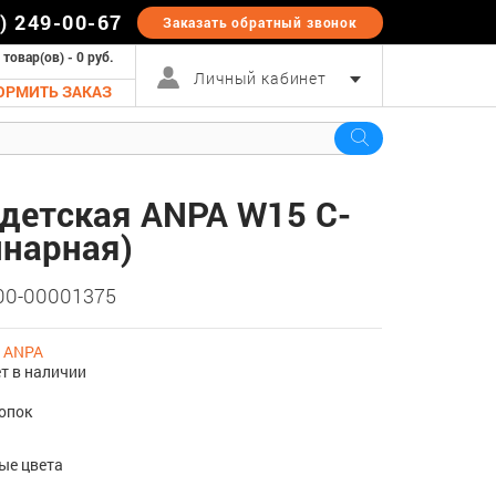
5) 249-00-67
Заказать обратный
звонок
 товар(ов) - 0 руб.
Личный кабинет
ОРМИТЬ ЗАКАЗ
детская ANPA W15 C-
инарная)
 00-00001375
:
ANPA
т в наличии
опок
ые цвета