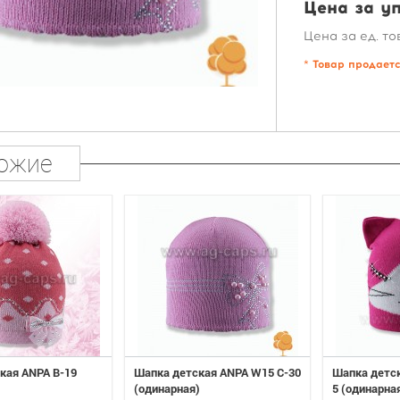
Цена за уп
Цена за ед. то
* Товар продает
ожие
кая ANPA B-19
Шапка детская ANPA W15 C-30
Шапка детс
(одинарная)
5 (одинарна