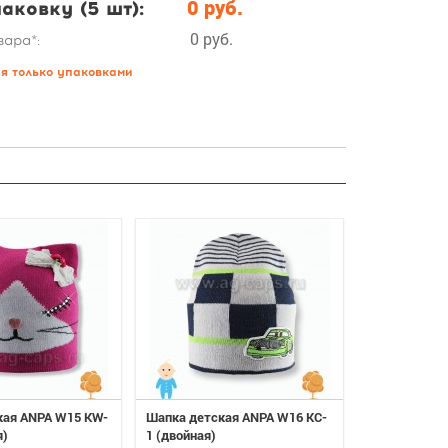
аковку (5 шт):
0 руб.
0 руб.
вара*:
ся только упаковками
кая ANPA W15 KW-
Шапка детская ANPA W16 KC-
Шапка детск
я)
1 (двойная)
52 (одинарна