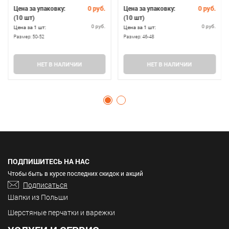
0 руб.
0 руб.
Цена за упаковку:
Цена за упаковку:
(10 шт)
(10 шт)
0 руб.
0 руб.
Цена за 1 шт:
Цена за 1 шт:
Размер:
50-52
Размер:
46-48
НЕТ В НАЛИЧИИ
НЕТ В НАЛИЧИИ
ПОДПИШИТЕСЬ НА НАС
Чтобы быть в курсе последних скидок и акций
Подписаться
Шапки из Польши
Шерстяные перчатки и варежки