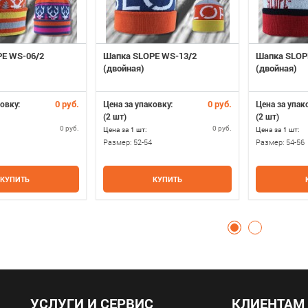
E WS-06/2
Шапка SLOPE WS-13/2
Шапка SLOP
(двойная)
(двойная)
0 руб.
0 руб.
овку:
Цена за упаковку:
Цена за упак
(2 шт)
(2 шт)
0 руб.
0 руб.
Цена за 1 шт:
Цена за 1 шт:
Размер:
52-54
Размер:
54-56
КУПИТЬ
КУПИТЬ
УСЛУГИ И СЕРВИС
КЛИЕНТАМ