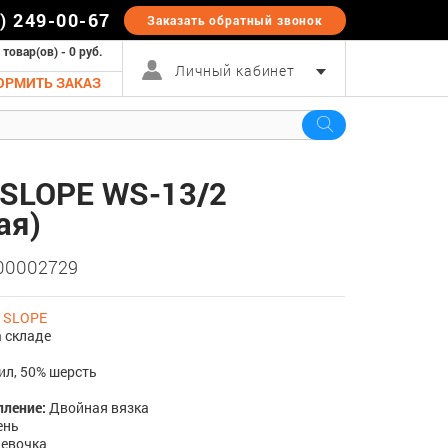
5) 249-00-67
Заказать обратный
звонок
 товар(ов) - 0 руб.
Личный кабинет
ОРМИТЬ ЗАКАЗ
SLOPE WS-13/2
ая)
 00002729
:
SLOPE
 складе
ил, 50% шерсть
пление:
Двойная вязка
ень
Девочка