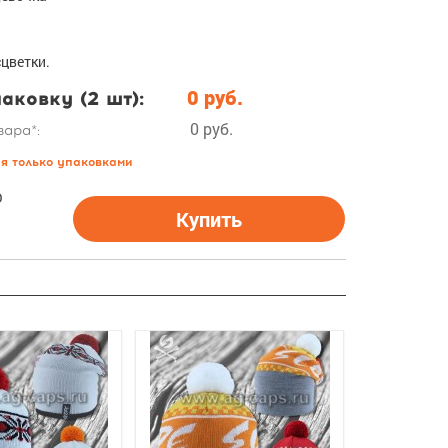
сцветки.
аковку (2 шт):
0 руб.
0 руб.
вара*:
ся только упаковками
О
Купить