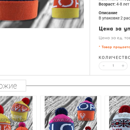
Возраст:
4-8 лет
Описание
В упаковке 2 ра
Цена за уп
Цена за ед. то
* Товар продает
КОЛИЧЕСТВ
-
+
ожие