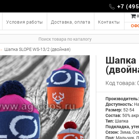
+7 (49
0
Условия работы
Доставка, оплата
Контакты
ОФ
Шапка SLOPE WS-13/2 (двойная)
Шапка 
(двойн
Код товара:
Производитель
Доступность:
На
Размер:
52-54
Состав:
50% акр
Тип:
Шапка
Подкладка, уте
Сезон:
Зима, Ос
Пол:
Мальчик, 