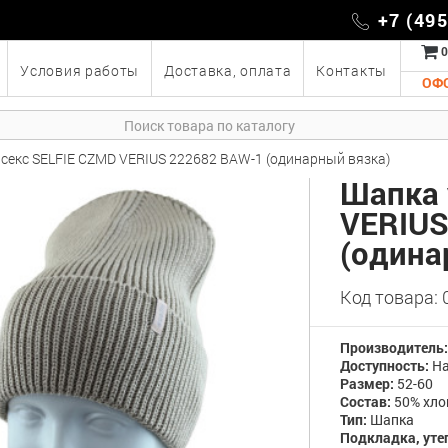
+7 (49
0
Условия работы
Доставка, оплата
Контакты
ОФ
секс SELFIE CZMD VERIUS 222682 BAW-1 (одинарный вязка)
Шапка 
VERIUS
(одина
Код товара:
Производитель
Доступность:
На
Размер:
52-60
Состав:
50% хло
Тип:
Шапка
Подкладка, уте