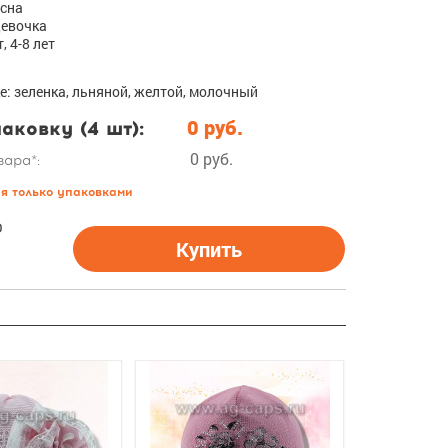
есна
Девочка
, 4-8 лет
е: зеленка, льняной, желтой, молочный
аковку (4 шт):
0 руб.
0 руб.
вара*:
ся только упаковками
О
Купить