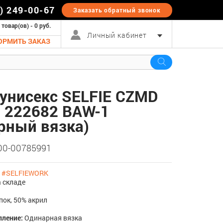
5) 249-00-67
Заказать обратный
звонок
 товар(ов) - 0 руб.
Личный кабинет
ОРМИТЬ ЗАКАЗ
унисекс SELFIE CZMD
 222682 BAW-1
рный вязка)
 00-00785991
:
#SELFIEWORK
 складе
пок, 50% акрил
пление:
Одинарная вязка