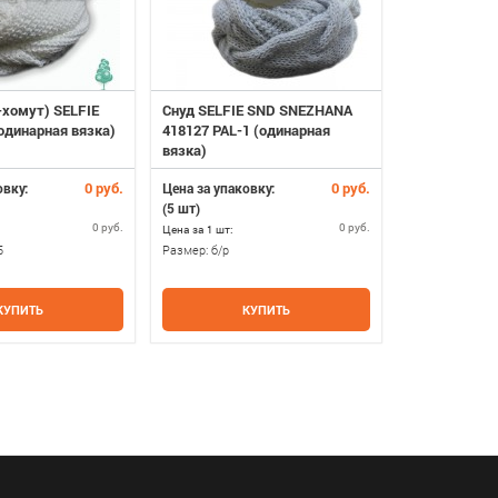
хомут) SELFIE
Снуд SELFIE SND SNEZHANA
Снуд SELFIE
(одинарная вязка)
418127 PAL-1 (одинарная
419300 ACR-
вязка)
вязка, восьм
0 руб.
0 руб.
овку:
Цена за упаковку:
Цена за упако
(5 шт)
(5 шт)
0 руб.
0 руб.
Цена за 1 шт:
Цена за 1 шт:
5
Размер:
б/р
Размер:
21х100
КУПИТЬ
КУПИТЬ
К