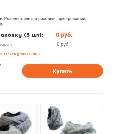
е: Розовый, светло-розовый, ярко-розовый,
а.
аковку (5 шт):
0 руб.
0 руб.
вара*:
ся только упаковками
О
Купить