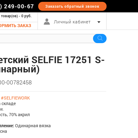
5) 249-00-67
Заказать обратный
звонок
 товар(ов) - 0 руб.
Личный кабинет
ОРМИТЬ ЗАКАЗ
етский SELFIE 17251 S-
инарный)
 00-00782458
:
#SELFIEWORK
 складе
м.
сть, 70% акрил
пление:
Одинарная вязка
есна