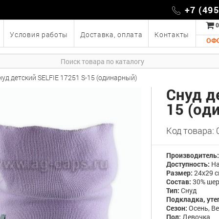
+7 (49
0
Условия работы
Доставка, оплата
Контакты
ОФ
нуд детский SELFIE 17251 S-15 (одинарный)
Снуд д
15 (од
Код товара:
Производитель
Доступность:
На
Размер:
24x29 с
Состав:
30% шер
Тип:
Снуд
Подкладка, уте
Сезон:
Осень, В
Пол:
Девочка