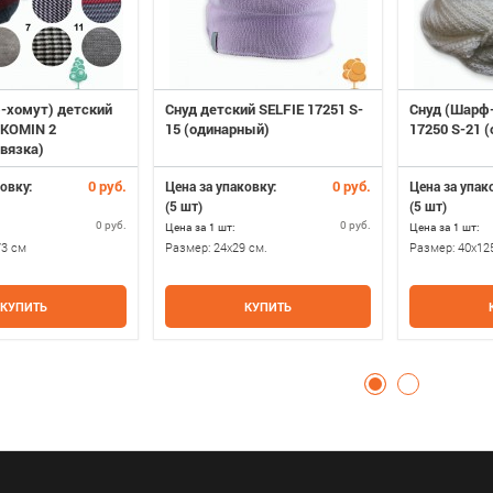
-хомут) детский
Снуд детский SELFIE 17251 S-
Снуд (Шарф-
 KOMIN 2
15 (одинарный)
17250 S-21 
 вязка)
0 руб.
0 руб.
овку:
Цена за упаковку:
Цена за упак
(5 шт)
(5 шт)
0 руб.
0 руб.
Цена за 1 шт:
Цена за 1 шт:
73 см
Размер:
24x29 см.
Размер:
40x12
КУПИТЬ
КУПИТЬ