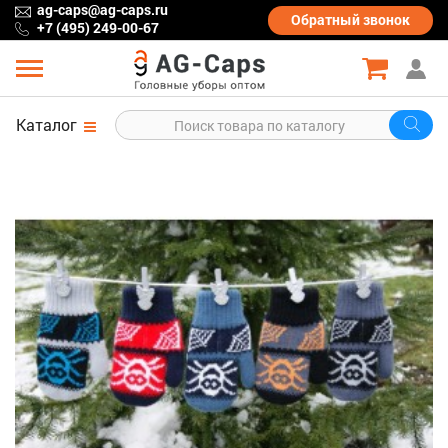
ag-caps@ag-caps.ru
Обратный
звонок
+7 (495) 249-00-67
Каталог