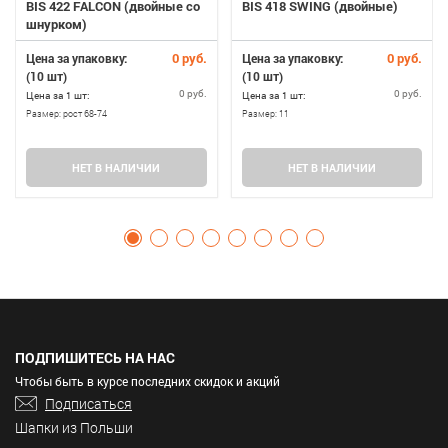
BIS 422 FALCON (двойные со
BIS 418 SWING (двойные)
шнурком)
0 руб.
0 руб.
Цена за упаковку:
Цена за упаковку:
(10 шт)
(10 шт)
0 руб.
0 руб.
Цена за 1 шт:
Цена за 1 шт:
Размер:
рост 68-74
Размер:
11
НЕТ В НАЛИЧИИ
НЕТ В НАЛИЧИИ
ПОДПИШИТЕСЬ НА НАС
Чтобы быть в курсе последних скидок и акций
Подписаться
Шапки из Польши