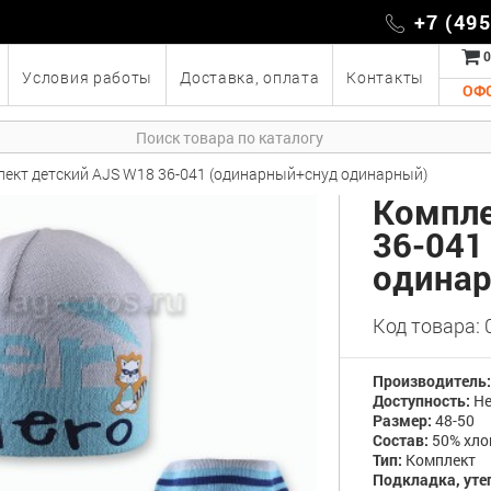
+7 (49
0
Условия работы
Доставка, оплата
Контакты
ОФ
ект детский AJS W18 36-041 (одинарный+снуд одинарный)
Компле
36-041
одина
Код товара:
Производитель
Доступность:
Не
Размер:
48-50
Состав:
50% хло
Тип:
Комплект
Подкладка, уте