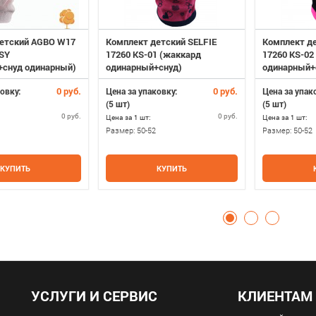
етский AGBO W17
Комплект детский SELFIE
Комплект де
ISY
17260 KS-01 (жаккард
17260 KS-02
+снуд одинарный)
одинарный+снуд)
одинарный+
0 руб.
0 руб.
овку:
Цена за упаковку:
Цена за упак
(5 шт)
(5 шт)
0 руб.
0 руб.
Цена за 1 шт:
Цена за 1 шт:
Размер:
50-52
Размер:
50-52
КУПИТЬ
КУПИТЬ
УСЛУГИ И СЕРВИС
КЛИЕНТАМ