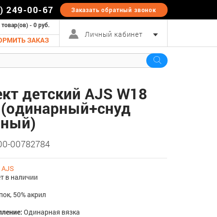
5) 249-00-67
Заказать обратный
звонок
 товар(ов) - 0 руб.
Личный кабинет
ОРМИТЬ ЗАКАЗ
кт детский AJS W18
 (одинарный+снуд
рный)
 00-00782784
:
AJS
т в наличии
пок, 50% акрил
пление:
Одинарная вязка