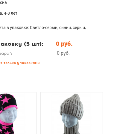
есна
а, 4-8 лет
ета в упаковке: Светло-серый, синий, серый,
аковку (5 шт):
0 руб.
0 руб.
вара*:
ся только упаковками