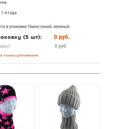
есна
, 1-4 года
ета в упаковке:Темно-синий, зеленый.
аковку (5 шт):
0 руб.
0 руб.
вара*:
ся только упаковками