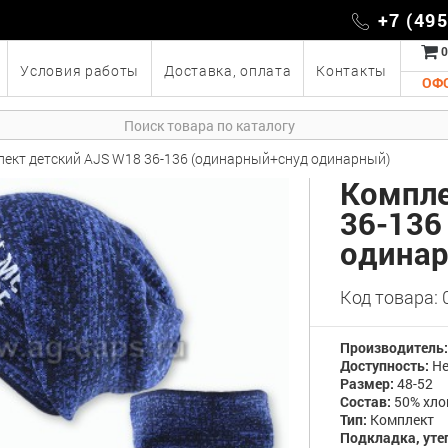
+7 (49
0
Условия работы
Доставка, оплата
Контакты
ОФ
ект детский AJS W18 36-136 (одинарный+снуд одинарный)
Компле
36-136
одина
Код товара:
Производитель
Доступность:
Не
Размер:
48-52
Состав:
50% хло
Тип:
Комплект
Подкладка, уте