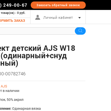
5) 249-00-67
Заказать обратный
звонок
 товар(ов) - 0 руб.
Личный кабинет
ОРМИТЬ ЗАКАЗ
кт детский AJS W18
 (одинарный+снуд
рный)
 00-00782746
:
AJS
т в наличии
пок, 50% акрил
пление:
Одинарная вязка