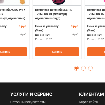
етский AGBO W17
Комплект детский SELFIE
Комплект де
ISY
17260 KS-01 (жаккард
17260 KS-02
+снуд одинарный)
одинарный+снуд)
одинарный+
0 руб.
0 руб.
овку:
Цена за упаковку:
Цена за упак
(5 шт)
(5 шт)
0 руб.
0 руб.
Цена за 1 шт:
Цена за 1 шт:
Размер:
50-52
Размер:
50-52
КУПИТЬ
КУПИТЬ
УСЛУГИ И СЕРВИС
КЛИЕНТАМ
Оптовым покупателям
Карта сайта