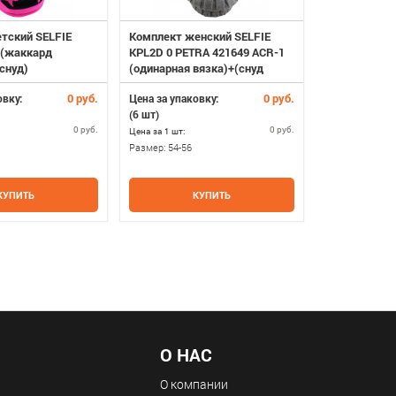
тский SELFIE
Комплект женский SELFIE
Комплект де
 (жаккард
KPL2D 0 PETRA 421649 ACR-1
5751 DALILA 
снуд)
(одинарная вязка)+(снуд
вязка)+(сну
одинарный)
0 руб.
0 руб.
овку:
Цена за упаковку:
Цена за упако
(6 шт)
(5 шт)
0 руб.
0 руб.
Цена за 1 шт:
Цена за 1 шт:
Размер:
54-56
Размер:
52-54
КУПИТЬ
КУПИТЬ
К
О НАС
О компании